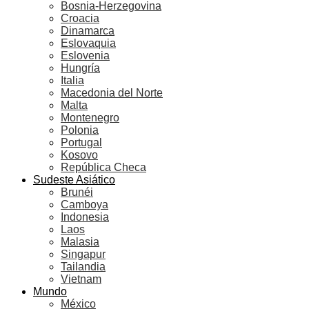
Bosnia-Herzegovina
Croacia
Dinamarca
Eslovaquia
Eslovenia
Hungría
Italia
Macedonia del Norte
Malta
Montenegro
Polonia
Portugal
Kosovo
República Checa
Sudeste Asiático
Brunéi
Camboya
Indonesia
Laos
Malasia
Singapur
Tailandia
Vietnam
Mundo
México