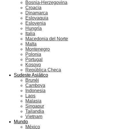
Bosnia-Herzegovina
Croacia
Dinamarca
Eslovaquia
Eslovenia
Hungría
Italia
Macedonia del Norte
Malta
Montenegro
Polonia
Portugal
Kosovo
República Checa
Sudeste Asiático
Brunéi
Camboya
Indonesia
Laos
Malasia
Singapur
Tailandia
Vietnam
Mundo
México