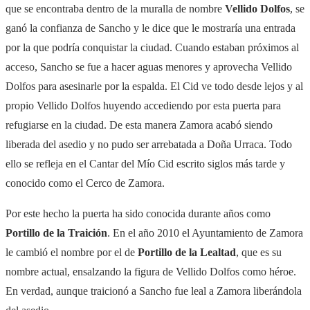
que se encontraba dentro de la
muralla
de nombre
Vellido
Dolfos
, se
ganó la confianza de Sancho y le dice que le mostraría una entrada
por la que podría conquistar la ciudad. Cuando estaban
próximos
al
acceso, Sancho se
fue a hacer
aguas menores y aprovecha Vellido
Dolfos
para asesinarle por la espalda.
El Ci
d
ve
todo
desde lejos
y
al
propio Vellido
Dolfos
huyendo
accediendo por esta puerta para
refugiarse en la ciudad.
De esta manera Zamora acabó siendo
liberada del asedio y no pudo ser arrebatada a Doña Urraca.
Todo
ello se refleja en el Cantar del Mío Cid
escrito siglos más tarde y
conocido como el
Cerco de Zamora
.
Por este hecho la puerta ha sido conocida durante años como
Portillo de la Traición
. En el año 2010 el Ayuntamiento de Zamora
le cambió el nombre por el de
Portillo de la Lealtad
, que es su
nombre actual, ensalzando la figura de Vellido Dolfos como héroe.
En verdad, aunque traicionó a Sancho fue leal a Zamora liberándola