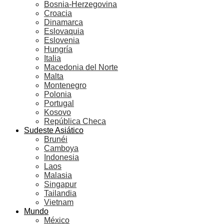
Bosnia-Herzegovina
Croacia
Dinamarca
Eslovaquia
Eslovenia
Hungría
Italia
Macedonia del Norte
Malta
Montenegro
Polonia
Portugal
Kosovo
República Checa
Sudeste Asiático
Brunéi
Camboya
Indonesia
Laos
Malasia
Singapur
Tailandia
Vietnam
Mundo
México