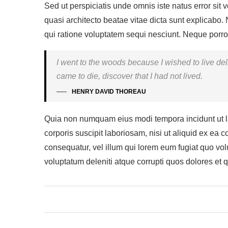
Sed ut perspiciatis unde omnis iste natus error si
quasi architecto beatae vitae dicta sunt explicabo
qui ratione voluptatem sequi nesciunt. Neque porro 
I went to the woods because I wished to live delibe
came to die, discover that I had not lived.
HENRY DAVID THOREAU
Quia non numquam eius modi tempora incidunt ut l
corporis suscipit laboriosam, nisi ut aliquid ex ea
consequatur, vel illum qui lorem eum fugiat quo vol
voluptatum deleniti atque corrupti quos dolores et 