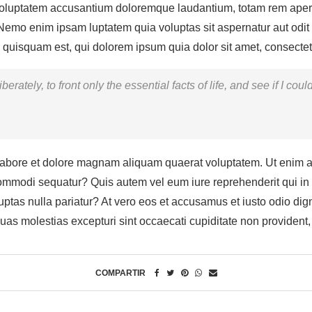
t voluptatem accusantium doloremque laudantium, totam rem aperia
. Nemo enim ipsam luptatem quia voluptas sit aspernatur aut odit
quisquam est, qui dolorem ipsum quia dolor sit amet, consectetur
rately, to front only the essential facts of life, and see if I cou
abore et dolore magnam aliquam quaerat voluptatem. Ut enim a
 commodi sequatur? Quis autem vel eum iure reprehenderit qui in 
uptas nulla pariatur? At vero eos et accusamus et iusto odio di
quas molestias excepturi sint occaecati cupiditate non provident,
COMPARTIR