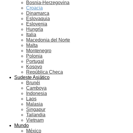
Bosnia-Herzegovina
Croacia
Dinamarca
Eslovaquia
Eslovenia
Hungría
Italia
Macedonia del Norte
Malta
Montenegro
Polonia
Portugal
Kosovo
República Checa
Sudeste Asiático
Brunéi
Camboya
Indonesia
Laos
Malasia
Singapur
Tailandia
Vietnam
Mundo
México