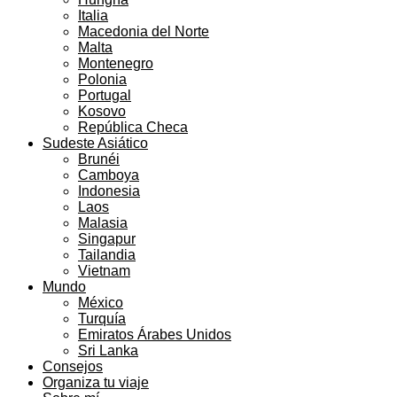
Italia
Macedonia del Norte
Malta
Montenegro
Polonia
Portugal
Kosovo
República Checa
Sudeste Asiático
Brunéi
Camboya
Indonesia
Laos
Malasia
Singapur
Tailandia
Vietnam
Mundo
México
Turquía
Emiratos Árabes Unidos
Sri Lanka
Consejos
Organiza tu viaje