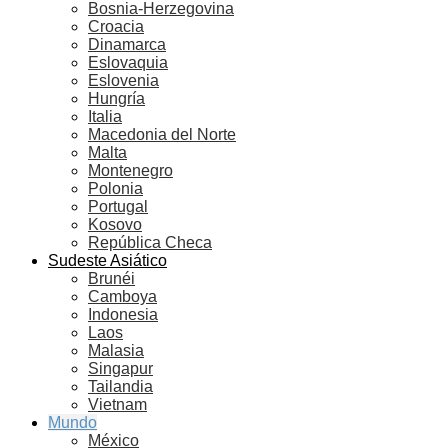
Bosnia-Herzegovina
Croacia
Dinamarca
Eslovaquia
Eslovenia
Hungría
Italia
Macedonia del Norte
Malta
Montenegro
Polonia
Portugal
Kosovo
República Checa
Sudeste Asiático
Brunéi
Camboya
Indonesia
Laos
Malasia
Singapur
Tailandia
Vietnam
Mundo
México