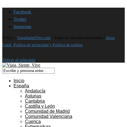
Facebook
Twitter
Instagram
©2021 -
ViajaSienteVive.com
- Todos los derechos reservados -
Aviso
Legal, Política de privacidad y Política de cookies
Volver al principio
Inicio
España
Andalucía
Asturias
Cantabria
Castilla y León
Comunidad de Madrid
Comunidad Valenciana
Cuenca
Extremadura