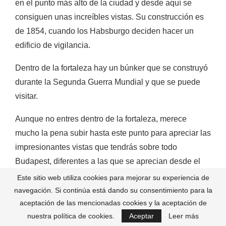
en el punto más alto de la ciudad y desde aquí se
consiguen unas increíbles vistas. Su construcción es
de 1854, cuando los Habsburgo deciden hacer un
edificio de vigilancia.
Dentro de la fortaleza hay un búnker que se construyó
durante la Segunda Guerra Mundial y que se puede
visitar.
Aunque no entres dentro de la fortaleza, merece
mucho la pena subir hasta este punto para apreciar las
impresionantes vistas que tendrás sobre todo
Budapest, diferentes a las que se aprecian desde el
Castillo de Buda o el Bastión de los Pescadores.
Este sitio web utiliza cookies para mejorar su experiencia de
navegación. Si continúa está dando su consentimiento para la
Para llegar hasta la cima de la Ciudadela
hay varios
aceptación de las mencionadas cookies y la aceptación de
caminos en el monte Gellert por los que se puede
nuestra política de cookies.
Aceptar
Leer más