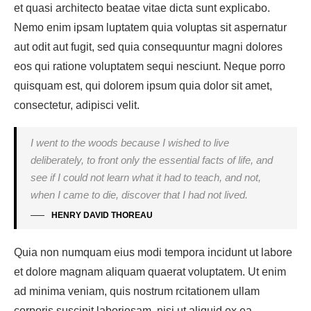
et quasi architecto beatae vitae dicta sunt explicabo.
Nemo enim ipsam luptatem quia voluptas sit aspernatur
aut odit aut fugit, sed quia consequuntur magni dolores
eos qui ratione voluptatem sequi nesciunt. Neque porro
quisquam est, qui dolorem ipsum quia dolor sit amet,
consectetur, adipisci velit.
I went to the woods because I wished to live
deliberately, to front only the essential facts of life, and
see if I could not learn what it had to teach, and not,
when I came to die, discover that I had not lived.
HENRY DAVID THOREAU
Quia non numquam eius modi tempora incidunt ut labore
et dolore magnam aliquam quaerat voluptatem. Ut enim
ad minima veniam, quis nostrum rcitationem ullam
corporis suscipit laboriosam, nisi ut aliquid ex ea