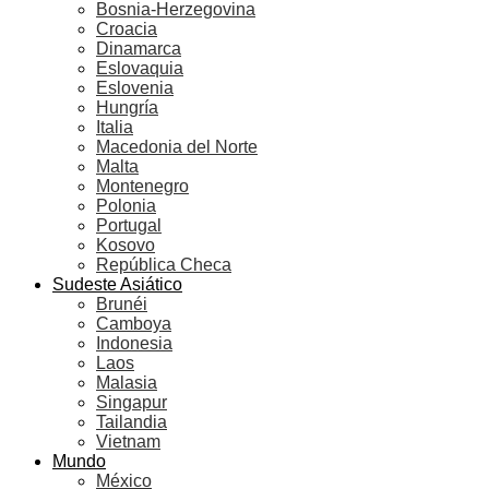
Bosnia-Herzegovina
Croacia
Dinamarca
Eslovaquia
Eslovenia
Hungría
Italia
Macedonia del Norte
Malta
Montenegro
Polonia
Portugal
Kosovo
República Checa
Sudeste Asiático
Brunéi
Camboya
Indonesia
Laos
Malasia
Singapur
Tailandia
Vietnam
Mundo
México