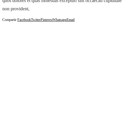
quos dolores et quas molestias excepturi sint occaecati cupiditate
non provident,
Compartir
Facebook
Twitter
Pinterest
Whatsapp
Email