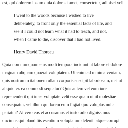
est, qui dolorem ipsum quia dolor sit amet, consectetur, adipisci velit.
I went to the woods because I wished to live
deliberately, to front only the essential facts of life, and
see if I could not learn what it had to teach, and not,
when I came to die, discover that I had not lived.
Henry David Thoreau
Quia non numquam eius modi tempora incidunt ut labore et dolore
magnam aliquam quaerat voluptatem. Ut enim ad minima veniam,
quis nostrum rcitationem ullam corporis suscipit laboriosam, nisi ut
aliquid ex ea commodi sequatur? Quis autem vel eum iure
reprehenderit qui in ea voluptate velit esse quam nihil molestiae
consequatur, vel illum qui lorem eum fugiat quo voluptas nulla
pariatur? At vero eos et accusamus et iusto odio dignissimos
ducimus qui blanditiis esentium voluptatum deleniti atque corrupti