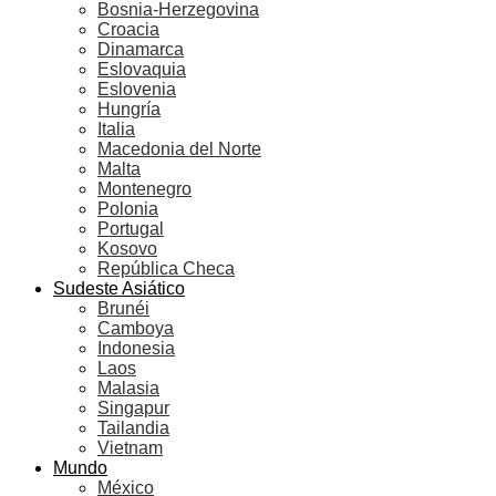
Bosnia-Herzegovina
Croacia
Dinamarca
Eslovaquia
Eslovenia
Hungría
Italia
Macedonia del Norte
Malta
Montenegro
Polonia
Portugal
Kosovo
República Checa
Sudeste Asiático
Brunéi
Camboya
Indonesia
Laos
Malasia
Singapur
Tailandia
Vietnam
Mundo
México