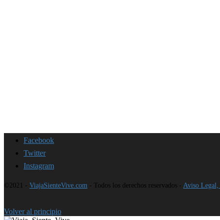
Facebook
Twitter
Instagram
©2021 -
ViajaSienteVive.com
- Todos los derechos reservados -
Aviso Legal, 
Volver al principio