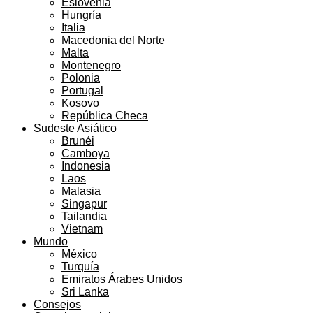
Eslovenia
Hungría
Italia
Macedonia del Norte
Malta
Montenegro
Polonia
Portugal
Kosovo
República Checa
Sudeste Asiático
Brunéi
Camboya
Indonesia
Laos
Malasia
Singapur
Tailandia
Vietnam
Mundo
México
Turquía
Emiratos Árabes Unidos
Sri Lanka
Consejos