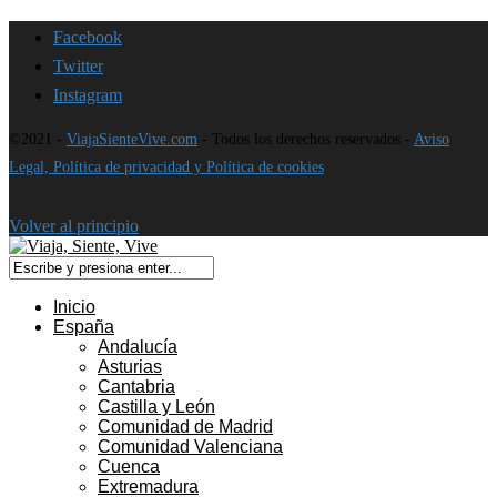
Facebook
Twitter
Instagram
©2021 -
ViajaSienteVive.com
- Todos los derechos reservados -
Aviso
Legal, Política de privacidad y Política de cookies
Volver al principio
Inicio
España
Andalucía
Asturias
Cantabria
Castilla y León
Comunidad de Madrid
Comunidad Valenciana
Cuenca
Extremadura