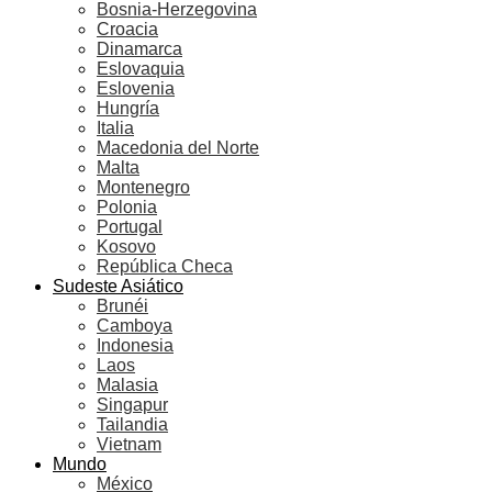
Bosnia-Herzegovina
Croacia
Dinamarca
Eslovaquia
Eslovenia
Hungría
Italia
Macedonia del Norte
Malta
Montenegro
Polonia
Portugal
Kosovo
República Checa
Sudeste Asiático
Brunéi
Camboya
Indonesia
Laos
Malasia
Singapur
Tailandia
Vietnam
Mundo
México