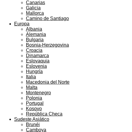
Canarias
Galicia
Mallorca
Camino de Santiago
Europa
Albania
Alemania
Bulgaria
Bosnia-Herzegovina
Croacia
Dinamarca
Eslovaquia
Eslovenia
Hungría
Italia
Macedonia del Norte
Malta
Montenegro
Polonia
Portugal
Kosovo
República Checa
Sudeste Asiático
Brunéi
Camboya