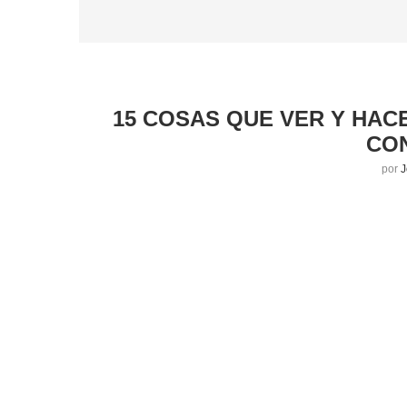
15 COSAS QUE VER Y HAC
CO
por
J