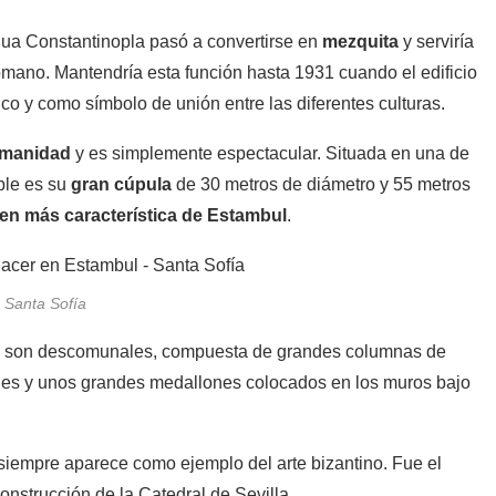
igua Constantinopla pasó a convertirse en
mezquita
y serviría
tomano. Mantendría esta función hasta 1931 cuando el edificio
ico y como símbolo de unión entre las diferentes culturas.
umanidad
y es simplemente espectacular. Situada en una de
ble es su
gran cúpula
de 30 metros de diámetro y 55 metros
en más característica de Estambul
.
Santa Sofía
cipal son descomunales, compuesta de grandes columnas de
des y unos grandes medallones colocados en los muros bajo
e siempre aparece como ejemplo del arte bizantino. Fue el
nstrucción de la Catedral de Sevilla.