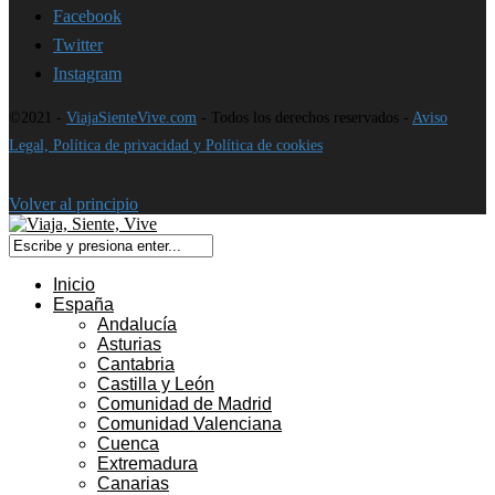
Facebook
Twitter
Instagram
©2021 -
ViajaSienteVive.com
- Todos los derechos reservados -
Aviso
Legal, Política de privacidad y Política de cookies
Volver al principio
Inicio
España
Andalucía
Asturias
Cantabria
Castilla y León
Comunidad de Madrid
Comunidad Valenciana
Cuenca
Extremadura
Canarias