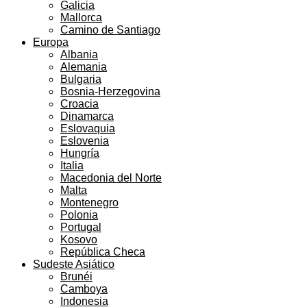
Galicia
Mallorca
Camino de Santiago
Europa
Albania
Alemania
Bulgaria
Bosnia-Herzegovina
Croacia
Dinamarca
Eslovaquia
Eslovenia
Hungría
Italia
Macedonia del Norte
Malta
Montenegro
Polonia
Portugal
Kosovo
República Checa
Sudeste Asiático
Brunéi
Camboya
Indonesia