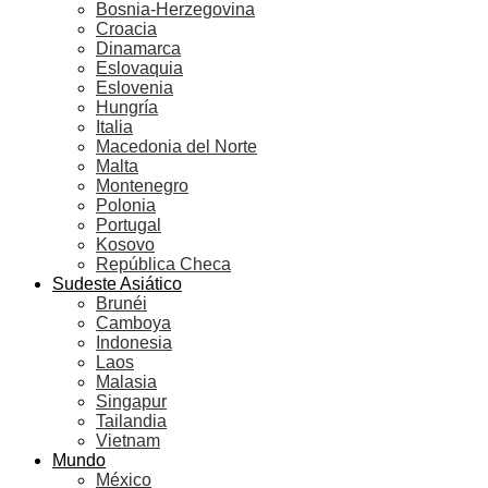
Bosnia-Herzegovina
Croacia
Dinamarca
Eslovaquia
Eslovenia
Hungría
Italia
Macedonia del Norte
Malta
Montenegro
Polonia
Portugal
Kosovo
República Checa
Sudeste Asiático
Brunéi
Camboya
Indonesia
Laos
Malasia
Singapur
Tailandia
Vietnam
Mundo
México