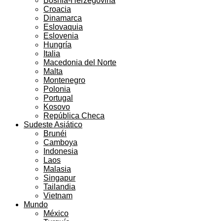
Bosnia-Herzegovina
Croacia
Dinamarca
Eslovaquia
Eslovenia
Hungría
Italia
Macedonia del Norte
Malta
Montenegro
Polonia
Portugal
Kosovo
República Checa
Sudeste Asiático
Brunéi
Camboya
Indonesia
Laos
Malasia
Singapur
Tailandia
Vietnam
Mundo
México