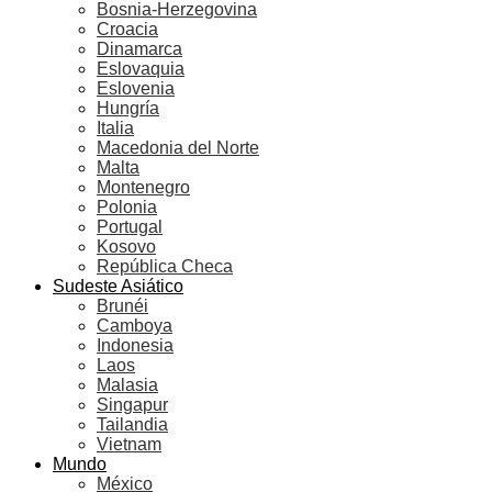
Bosnia-Herzegovina
Croacia
Dinamarca
Eslovaquia
Eslovenia
Hungría
Italia
Macedonia del Norte
Malta
Montenegro
Polonia
Portugal
Kosovo
República Checa
Sudeste Asiático
Brunéi
Camboya
Indonesia
Laos
Malasia
Singapur
Tailandia
Vietnam
Mundo
México