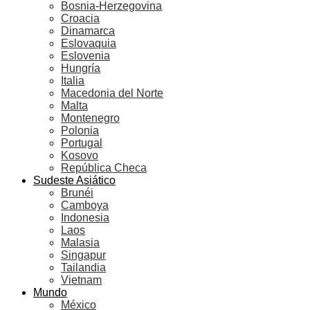
Bosnia-Herzegovina
Croacia
Dinamarca
Eslovaquia
Eslovenia
Hungría
Italia
Macedonia del Norte
Malta
Montenegro
Polonia
Portugal
Kosovo
República Checa
Sudeste Asiático
Brunéi
Camboya
Indonesia
Laos
Malasia
Singapur
Tailandia
Vietnam
Mundo
México