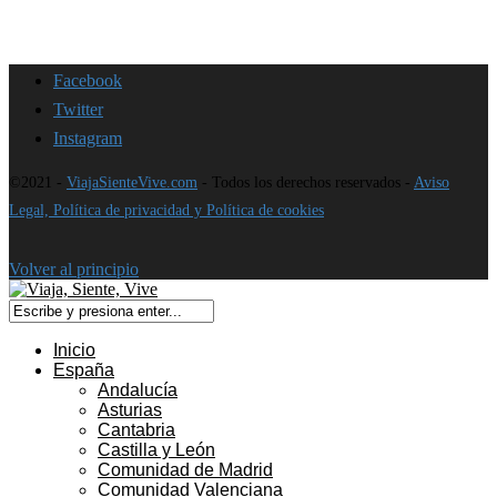
Facebook
Twitter
Instagram
©2021 -
ViajaSienteVive.com
- Todos los derechos reservados -
Aviso
Legal, Política de privacidad y Política de cookies
Volver al principio
Inicio
España
Andalucía
Asturias
Cantabria
Castilla y León
Comunidad de Madrid
Comunidad Valenciana