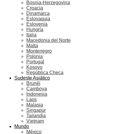
Bosnia-Herzegovina
Croacia
Dinamarca
Eslovaquia
Eslovenia
Hungría
Italia
Macedonia del Norte
Malta
Montenegro
Polonia
Portugal
Kosovo
República Checa
Sudeste Asiático
Brunéi
Camboya
Indonesia
Laos
Malasia
Singapur
Tailandia
Vietnam
Mundo
México