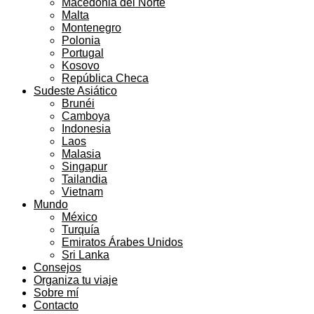
Macedonia del Norte
Malta
Montenegro
Polonia
Portugal
Kosovo
República Checa
Sudeste Asiático
Brunéi
Camboya
Indonesia
Laos
Malasia
Singapur
Tailandia
Vietnam
Mundo
México
Turquía
Emiratos Árabes Unidos
Sri Lanka
Consejos
Organiza tu viaje
Sobre mí
Contacto