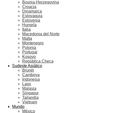
Bosnia-Herzegovina
Croacia
Dinamarca
Eslovaquia
Eslovenia
Hungría
Italia
Macedonia del Norte
Malta
Montenegro
Polonia
Portugal
Kosovo
República Checa
Sudeste Asiático
Brunéi
Camboya
Indonesia
Laos
Malasia
Singapur
Tailandia
Vietnam
Mundo
México