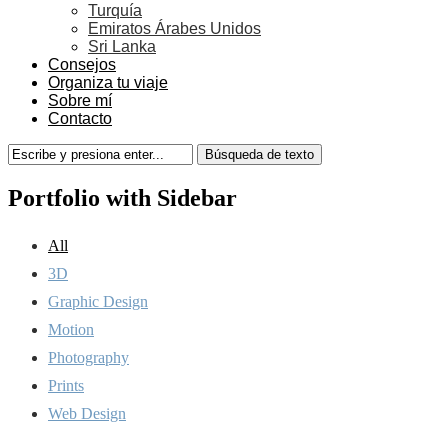
Turquía
Emiratos Árabes Unidos
Sri Lanka
Consejos
Organiza tu viaje
Sobre mí
Contacto
Portfolio with Sidebar
All
3D
Graphic Design
Motion
Photography
Prints
Web Design