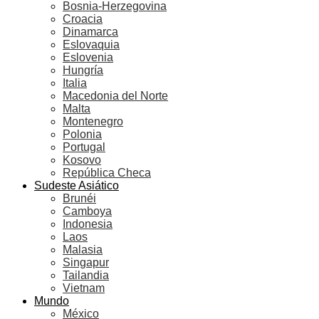
Bosnia-Herzegovina
Croacia
Dinamarca
Eslovaquia
Eslovenia
Hungría
Italia
Macedonia del Norte
Malta
Montenegro
Polonia
Portugal
Kosovo
República Checa
Sudeste Asiático
Brunéi
Camboya
Indonesia
Laos
Malasia
Singapur
Tailandia
Vietnam
Mundo
México