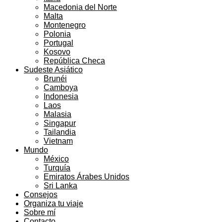
Macedonia del Norte
Malta
Montenegro
Polonia
Portugal
Kosovo
República Checa
Sudeste Asiático
Brunéi
Camboya
Indonesia
Laos
Malasia
Singapur
Tailandia
Vietnam
Mundo
México
Turquía
Emiratos Árabes Unidos
Sri Lanka
Consejos
Organiza tu viaje
Sobre mí
Contacto