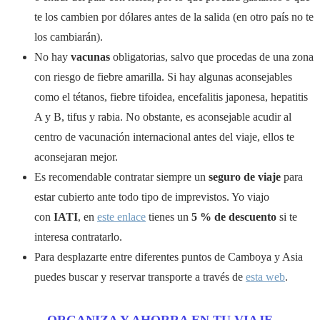
te los cambien por dólares antes de la salida (en otro país no te
los cambiarán).
No hay
vacunas
obligatorias, salvo que procedas de una zona
con riesgo de fiebre amarilla. Si hay algunas aconsejables
como el tétanos, fiebre tifoidea, encefalitis japonesa, hepatitis
A y B, tifus y rabia. No obstante, es aconsejable acudir al
centro de vacunación internacional antes del viaje, ellos te
aconsejaran mejor.
Es recomendable contratar siempre un
seguro de viaje
para
estar cubierto ante todo tipo de imprevistos. Yo viajo
con
IATI
, en
este enlace
tienes un
5 % de descuento
si te
interesa contratarlo.
Para desplazarte entre diferentes puntos de Camboya y Asia
puedes buscar y reservar transporte a través de
esta web
.
ORGANIZA Y AHORRA EN TU VIAJE