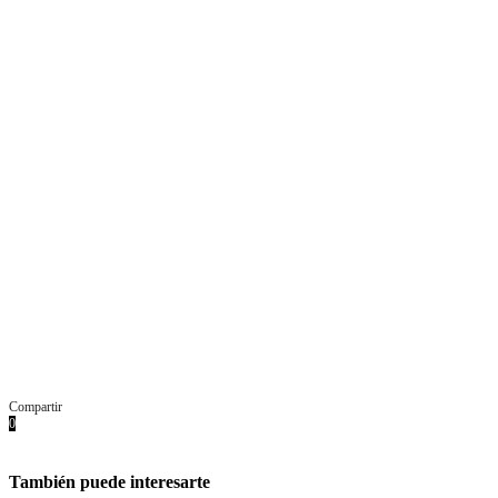
Compartir
0
Facebook
Twitter
Pinterest
Whatsapp
Email
También puede interesarte