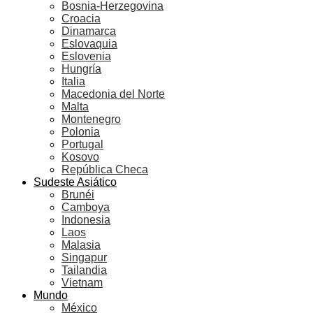
Bosnia-Herzegovina
Croacia
Dinamarca
Eslovaquia
Eslovenia
Hungría
Italia
Macedonia del Norte
Malta
Montenegro
Polonia
Portugal
Kosovo
República Checa
Sudeste Asiático
Brunéi
Camboya
Indonesia
Laos
Malasia
Singapur
Tailandia
Vietnam
Mundo
México