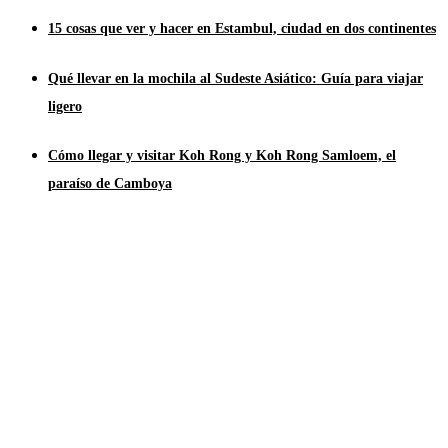
15 cosas que ver y hacer en Estambul, ciudad en dos continentes
Qué llevar en la mochila al Sudeste Asiático: Guía para viajar
ligero
Cómo llegar y visitar Koh Rong y Koh Rong Samloem, el
paraíso de Camboya