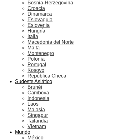
Bosnia-Herzegovina
Croacia
Dinamarca
Eslovaquia
Eslovenia
Hungría
Italia
Macedonia del Norte
Malta
Montenegro
Polonia
Portugal
Kosovo
República Checa
Sudeste Asiático
Brunéi
Camboya
Indonesia
Laos
Malasia
Singapur
Tailandia
Vietnam
Mundo
México