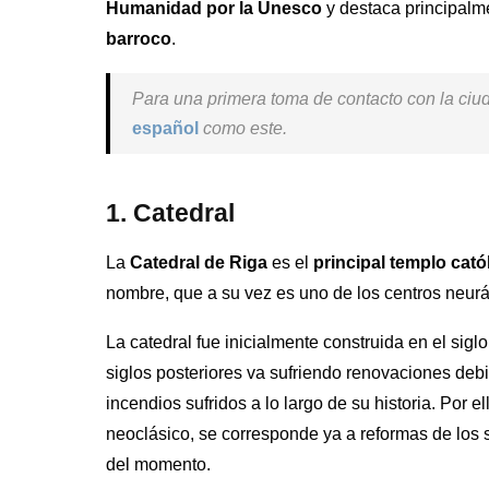
Humanidad por la Unesco
y destaca principalm
barroco
.
Para una primera toma de contacto con la ci
español
como este.
1. Catedral
La
Catedral de Riga
es el
principal templo cató
nombre, que a su vez es uno de los centros neurál
La catedral fue inicialmente construida en el sigl
siglos posteriores va sufriendo renovaciones de
incendios sufridos a lo largo de su historia. Por el
neoclásico, se corresponde ya a reformas de los si
del momento.