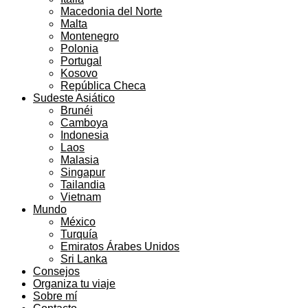
Macedonia del Norte
Malta
Montenegro
Polonia
Portugal
Kosovo
República Checa
Sudeste Asiático
Brunéi
Camboya
Indonesia
Laos
Malasia
Singapur
Tailandia
Vietnam
Mundo
México
Turquía
Emiratos Árabes Unidos
Sri Lanka
Consejos
Organiza tu viaje
Sobre mí