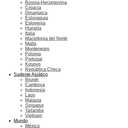
Bosnia-Herzegovina
Croacia
Dinamarca
Eslovaquia
Eslovenia
Hungría
Italia
Macedonia del Norte
Malta
Montenegro
Polonia
Portugal
Kosovo
República Checa
Sudeste Asiático
Brunéi
Camboya
Indonesia
Laos
Malasia
Singapur
Tailandia
Vietnam
Mundo
México