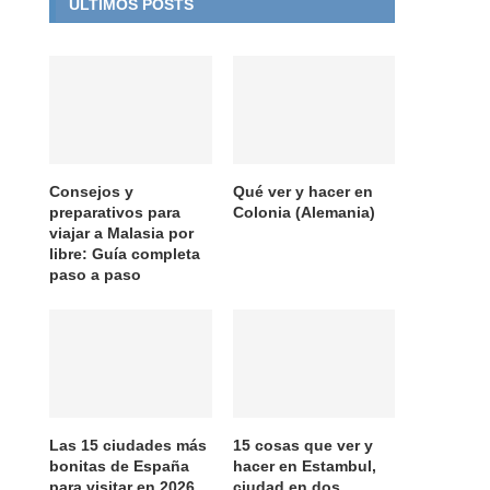
ÚLTIMOS POSTS
Consejos y
Qué ver y hacer en
preparativos para
Colonia (Alemania)
viajar a Malasia por
libre: Guía completa
paso a paso
Las 15 ciudades más
15 cosas que ver y
bonitas de España
hacer en Estambul,
para visitar en 2026
ciudad en dos