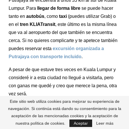
Putrajaya se encuentra a unos 33 km al sur de Kuala
Lumpur. Para
llegar de forma libre
se puede hacer
tanto en
autobús
, como
taxi
(puedes utilizar Grab) o
en el
tren KLIATransit
, este último es la misma línea
que va al aeropuerto del que también se encuentra
cerca. Si no quieres complicarte y te apetece también
puedes reservar esta
excursión organizada a
Putrajaya con transporte incluido
.
A pesar de que estuve tres veces en Kuala Lumpur y
consideré ir a esta ciudad no llegué a visitarla, pero
con ganas me quedé y creo que merece la pena, otra
vez será.
Este sitio web utiliza cookies para mejorar su experiencia de
Si te interesa visitar más lugares de Malasia
navegación. Si continúa está dando su consentimiento para la
puedes leer mis otros artículos
:
aceptación de las mencionadas cookies y la aceptación de
nuestra política de cookies.
Aceptar
Leer más
Los 15 mejores lugares que visitar en Malasia