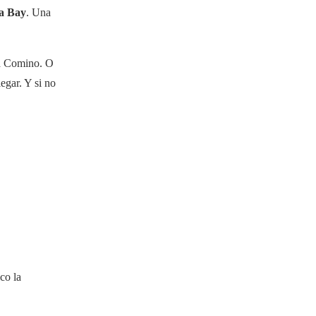
a Bay
. Una
n a Comino. O
egar. Y si no
co la