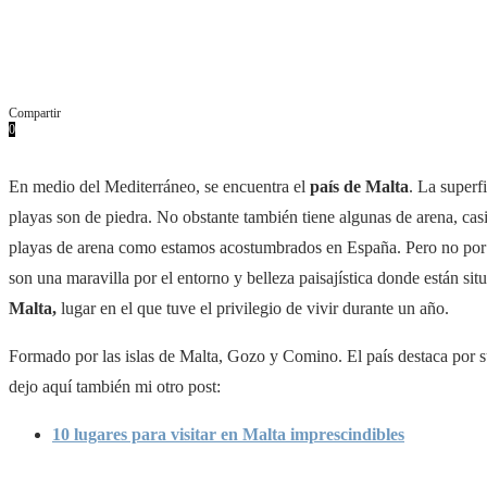
Compartir
0
Facebook
Twitter
Pinterest
Whatsapp
Email
En medio del Mediterráneo, se encuentra el
país de Malta
. La superf
playas son de piedra. No obstante también tiene algunas de arena, casi 
playas de arena como estamos acostumbrados en España. Pero no por e
son una maravilla por el entorno y belleza paisajística donde están situ
Malta,
lugar en el que tuve el privilegio de vivir durante un año.
Formado por las islas de Malta, Gozo y Comino. El país destaca por su 
dejo aquí también mi otro post:
10 lugares para visitar en Malta imprescindibles