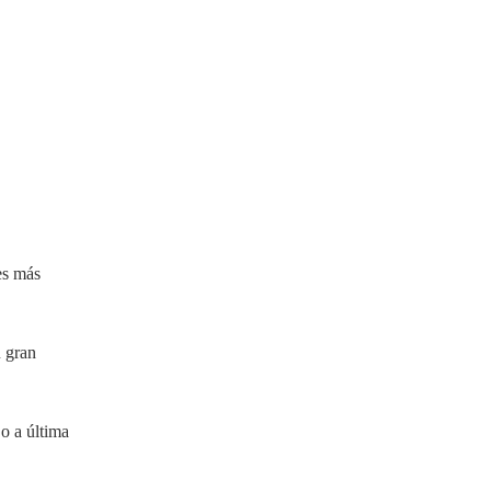
es más
u gran
 o a última