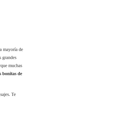
la mayoría de
es grandes
orque muchas
s bonitas de
sajes. Te