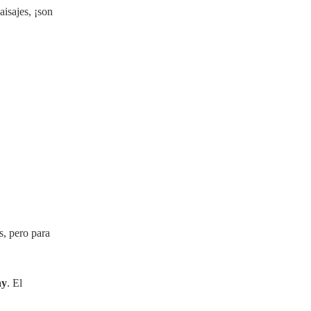
aisajes, ¡son
s, pero para
ay
. El