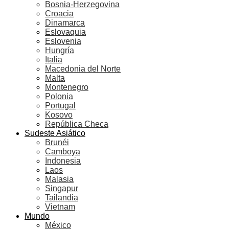
Bosnia-Herzegovina
Croacia
Dinamarca
Eslovaquia
Eslovenia
Hungría
Italia
Macedonia del Norte
Malta
Montenegro
Polonia
Portugal
Kosovo
República Checa
Sudeste Asiático
Brunéi
Camboya
Indonesia
Laos
Malasia
Singapur
Tailandia
Vietnam
Mundo
México